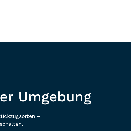
E
Mehr Erfahren
rer Umgebung
Rückzugsorten –
schalten.