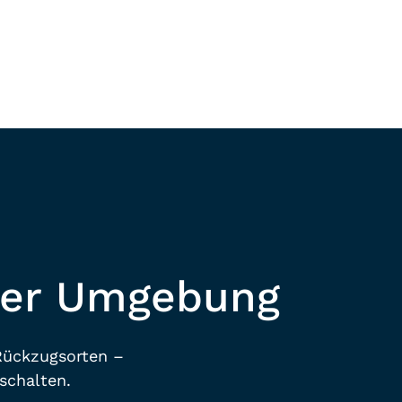
E
Mehr Erfahren
rer Umgebung
Rückzugsorten –
schalten.